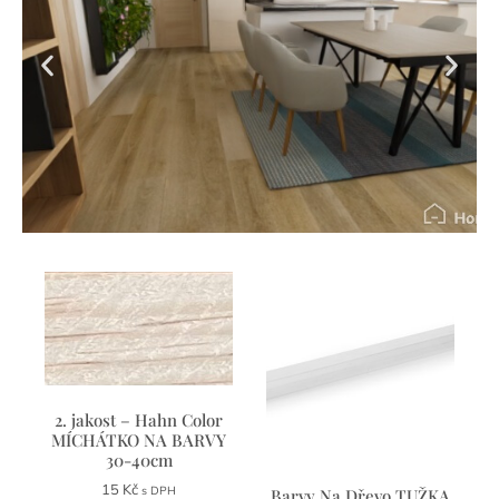
Návrh interiéru
Nevíte si rady jak zařídit Váš obývací
pokoj, dětský pokoj nebo ložnici?
Nedokážete si představit jak byt nebo
kancelář může vypadat? Zpracujeme
2. jakost – Hahn Color
návrh vám s vizualizacemi za akční cenu
MÍCHÁTKO NA BARVY
3500 Kč.
30-40cm
15
Kč
s DPH
Barvy Na Dřevo TUŽKA