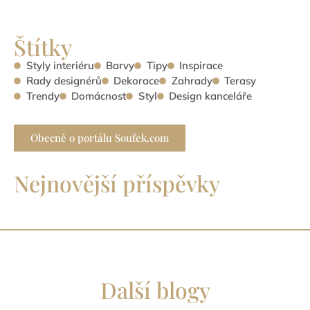
Štítky
Styly interiéru
Barvy
Tipy
Inspirace
Rady designérů
Dekorace
Zahrady
Terasy
Trendy
Domácnost
Styl
Design kanceláře
Obecně o portálu Soufek.com
Nejnovější příspěvky
Další blogy