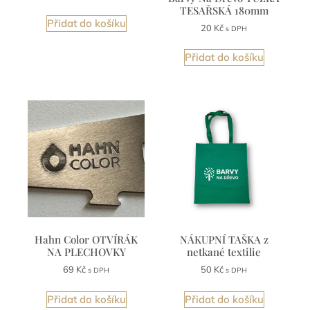
Zobrazit více
TESAŘSKÁ 180mm
Přidat do košíku
20
Kč
s DPH
Přidat do košíku
Hahn Color OTVÍRÁK
NÁKUPNÍ TAŠKA z
NA PLECHOVKY
netkané textilie
69
Kč
50
Kč
s DPH
s DPH
Přidat do košíku
Přidat do košíku