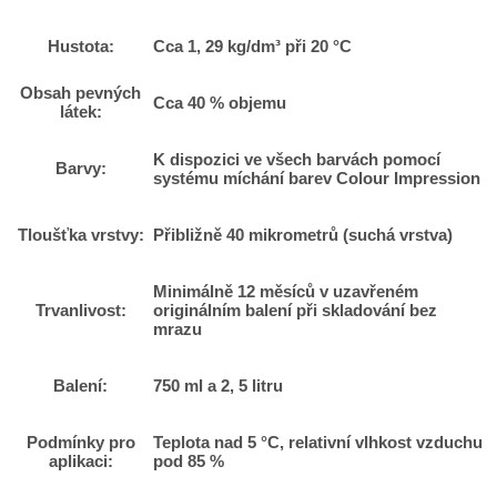
Hustota:
Cca 1, 29 kg/dm³ při 20 °C
Obsah pevných
Cca 40 % objemu
látek:
K dispozici ve všech barvách pomocí
Barvy:
systému míchání barev Colour Impression
Tloušťka vrstvy:
Přibližně 40 mikrometrů (suchá vrstva)
Minimálně 12 měsíců v uzavřeném
Trvanlivost:
originálním balení při skladování bez
mrazu
Balení:
750 ml a 2, 5 litru
Podmínky pro
Teplota nad 5 °C, relativní vlhkost vzduchu
aplikaci:
pod 85 %