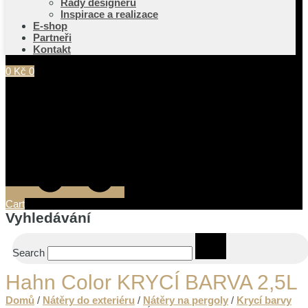
Rady designérů
Inspirace a realizace
E-shop
Partneři
Kontakt
0
Kč
0
Cart
Vyhledávání
Search
Hahn Color KRYCÍ BARVA 2,5L
Domů
/
Nátěry do exteriéru
/
Nátěry na pergoly
/
Krycí barvy