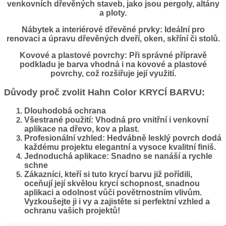
venkovních dřevěných staveb, jako jsou pergoly, altány
a ploty.
Nábytek a interiérové dřevěné prvky
: Ideální pro
renovaci a úpravu dřevěných dveří, oken, skříní či stolů.
Kovové a plastové povrchy
: Při správné přípravě
podkladu je barva vhodná i na kovové a plastové
povrchy, což rozšiřuje její využití.
Důvody proč zvolit Hahn Color KRYCÍ BARVU:
Dlouhodobá ochrana
Všestrané použití: Vhodná pro vnitřní i venkovní
aplikace
na dřevo, kov a plast.
Profesionální vzhled
: Hedvábně lesklý povrch dodá
každému projektu elegantní a vysoce kvalitní finiš.
Jednoduchá aplikace: Snadno se nanáší a rychle
schne
Zákazníci, kteří si tuto krycí barvu již pořídili,
oceňují její skvělou krycí schopnost, snadnou
aplikaci a odolnost vůči povětrnostním vlivům.
Vyzkoušejte ji i vy a zajistěte si perfektní vzhled a
ochranu vašich projektů!