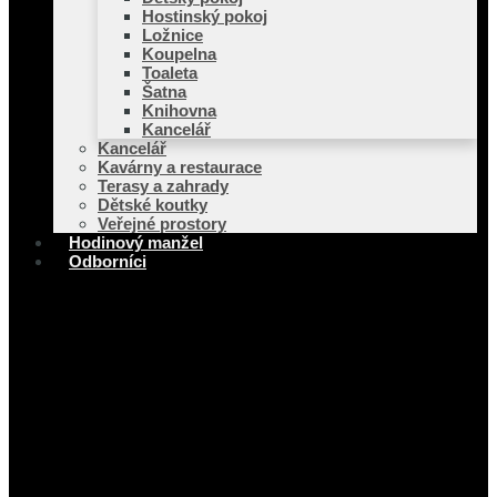
Hostinský pokoj
Ložnice
Koupelna
Toaleta
Šatna
Knihovna
Kancelář
Kancelář
Kavárny a restaurace
Terasy a zahrady
Dětské koutky
Veřejné prostory
Hodinový manžel
Odborníci