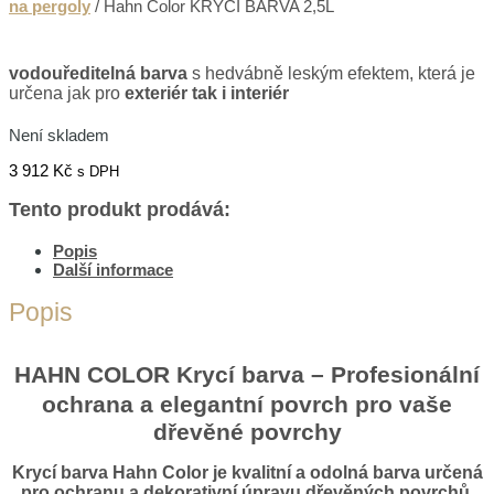
na pergoly
/ Hahn Color KRYCÍ BARVA 2,5L
vodouředitelná barva
s hedvábně leským efektem, která je
určena jak pro
exteriér tak i interiér
Není skladem
3 912
Kč
s DPH
Tento produkt prodává:
Popis
Další informace
Popis
HAHN COLOR Krycí barva – Profesionální
ochrana a elegantní povrch pro vaše
dřevěné povrchy
Krycí barva Hahn Color
je kvalitní a odolná barva určená
pro ochranu a dekorativní úpravu dřevěných povrchů.