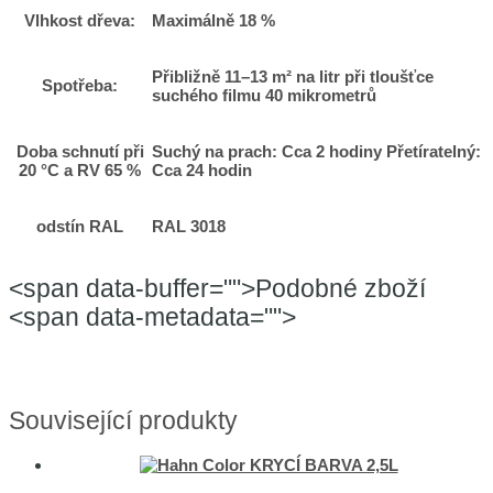
Vlhkost dřeva:
Maximálně 18 %
Přibližně 11–13 m² na litr při tloušťce
Spotřeba:
suchého filmu 40 mikrometrů
Doba schnutí při
Suchý na prach: Cca 2 hodiny Přetíratelný:
20 °C a RV 65 %
Cca 24 hodin
odstín RAL
RAL 3018
<span data-buffer="">Podobné zboží
<span data-metadata="">
Související produkty