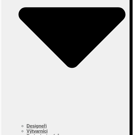
Designeři
Výtvarníci