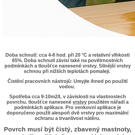
Doba schnutí:
cca 4-6 hod. při 20 °C a relativní vlhkosti
65%. Doba schnutí závisí také na povětrnostních
podmínkách a tloušťce nanesené vrstvy. Silnější vrstvy
schnou při nižších teplotách pomaleji.
Čistění pracovních nástrojů:
Umyjte ihned po použití
vodou.
Spotřeba cca
9-10m2/L v závislosti na vlastnostech
povrchu, tloušťce nanesené
vrstvy
použitém nářadí a
podmínkách aplikace. Pro venkovní aplikace je
doporučeno použít alespoň dvě vrstvy pro maximální
ochranu a trvanlivost nátěru.
Povrch musí být čistý, zbavený mastnoty,