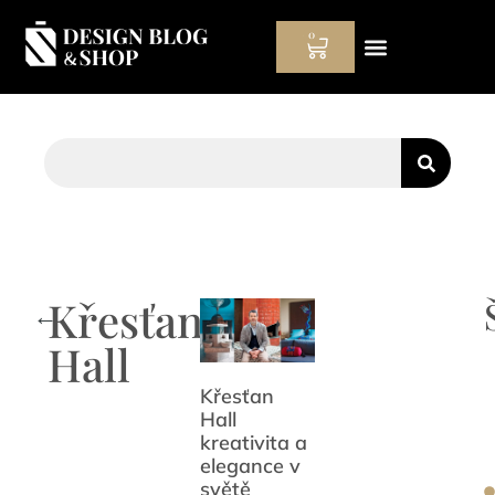
0
Hodinový manžel
Křesťan
←
Hall
Křesťan
Hall
kreativita a
elegance v
světě