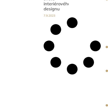
interiérového
designu
7.9.2023