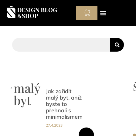
0
Hodinový manžel
malý
←
Jak zařídit
byt
malý byt, aniž
byste to
přehnali s
minimalismem
27.4.2023