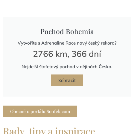
Pochod Bohemia
Vytvoříte s Adrenaline Race nový český rekord?
2766 km, 366 dní
Nejdelší štafetový pochod v dějinách Česka.
Zobrazit
Obecně o portálu Soufek.com
Rady, tipy a inspirace