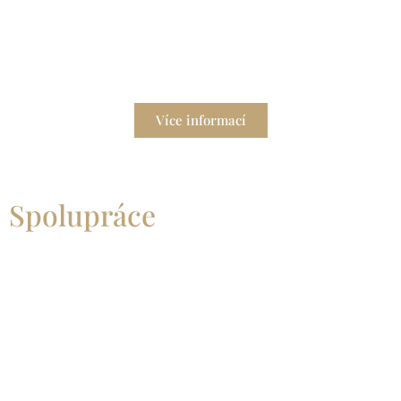
Hodinový manžel
Potřebujete spolehlivého pomocníka pro údržbu
domácnosti?
Více informací
Spolupráce