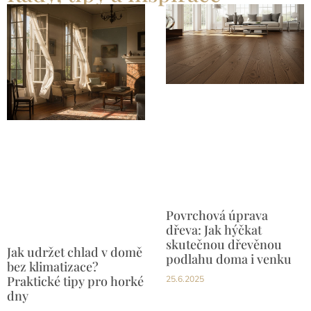
Povrchová úprava
dřeva: Jak hýčkat
skutečnou dřevěnou
Jak udržet chlad v domě
podlahu doma i venku
bez klimatizace?
Praktické tipy pro horké
25.6.2025
dny