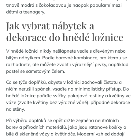
tmavě modrá s čokoládovou je naopak populární mezi
dětmi a teenagery.
Jak vybrat nábytek a
dekorace do hnědé ložnice
V hnědé ložnici nikdy nešlápnete vedle s dřevěným nebo
bílým nábytkem. Podle barevné kombinace, pro kterou se
rozhodnete, ale můžete zvolit i výraznější prvky, například
postel se sametovým čelem.
Co se týče doplňků, abyste v ložnici zachovali čistotu a
ničím nerušili spánek, vsaďte na minimalistický přístup. Do
hnědé ložnice pořiďte svíčky, pokojové rostliny a květiny ve
váze (zvolte květiny bez výrazné vůně), případně dekorace
na stěny.
Při výběru doplňků se opět držte zejména neutrálních
barev a přírodních materiálů, jako jsou ratanové košíky a
bílé či skleněné vázy a květináče. Moderní vzhled dodají