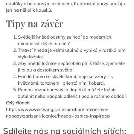
doplňky s betonovým vzhledem. Kontrastní barvy použijte
jen na několik kousků.
Tipy na závěr
Světlejší hnědé odstíny se hodí do moderních,
minimalistických interiérů.
Tmavší hnědá je velmi útulná a vyniká v rustikálním
stylu ložnice.
Aby hnědá ložnice nepůsobila příliš těžce, zjemněte
ji bílou a dostatkem světla.
Hnědá barva se skvěle kombinuje se vzory – s
květinami, tartanem i orientálními koberci.
Pomocí různobarevných doplňků můžete ložnici
zútulnit nebo naopak odlehčit podle ročního období.
Celý článek:
https://www.westwing.cz/inspiration/interierove-
napady/zarizeni-loznice/hneda-loznice-inspirace/
Sdílejte nás na sociálních sítích: