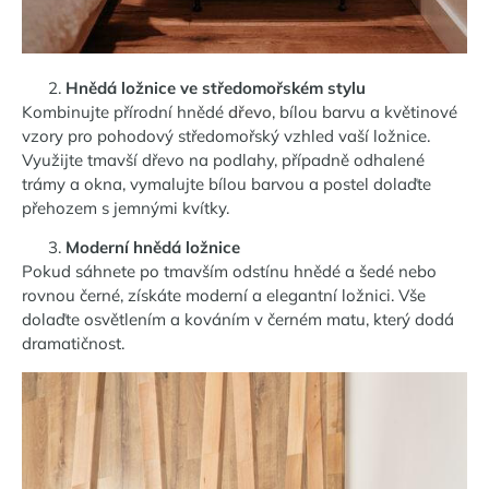
Hnědá ložnice ve středomořském stylu
Kombinujte přírodní hnědé
dřevo
, bílou barvu a květinové
vzory pro pohodový středomořský vzhled vaší ložnice.
Využijte tmavší dřevo na podlahy, případně odhalené
trámy a okna, vymalujte bílou barvou a postel dolaďte
přehozem s jemnými kvítky.
Moderní hnědá ložnice
Pokud sáhnete po tmavším odstínu hnědé a šedé nebo
rovnou černé, získáte moderní a elegantní ložnici. Vše
dolaďte osvětlením a kováním v černém matu, který dodá
dramatičnost.