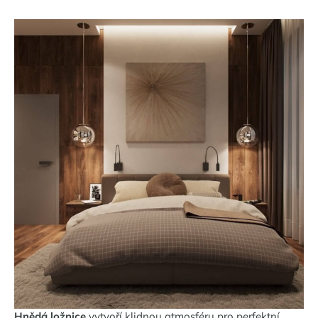
Hnědá ložnice
vytvoří klidnou atmosféru pro perfektní