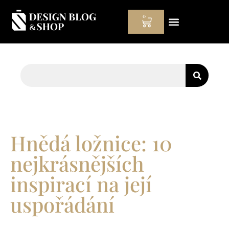
0
Hodinový manžel
Hnědá ložnice: 10
nejkrásnějších
inspirací na její
uspořádání