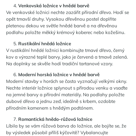
Venkovská ložnice v hnědé barvě
Ve venkovské ložnici nechte zazářit přírodní dřevo. Hodí se
opět tmavší druhy. Vysokou dřevěnou postel doplňte
pletenou dekou ve světle hnědé barvě a na dřevěnou
podlahu položte měkký krémový koberec nebo kožešinu.
Rustikální hnědá ložnice
V rustikální hnědé ložnici kombinujte tmavé dřevo, černý
kov a výrazné teplé barvy, jako je červená a tmavě zelená.
Na doplnky se skvěle hodí tradiční tartanové vzory.
Moderní horská ložnice v hnědé barvě
Moderní stavby v horách se často vyznačují velkými okny.
Nechte interiér ložnice splynout s přírodou venku a vsaďte
na jemné barvy a přírodní materiály. Na podlahy položte
dubové dřevo a jednu zeď, ideálně s krbem, ozdobte
přírodním kamenem s hnědým podtónem.
Romantická hnědo-růžová ložnice
Líbila by se vám růžová barva do ložnice, ale bojíte se, že
by výsledek působil příliš kýčovitě? Vybalancujte