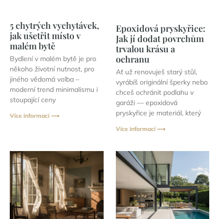
5 chytrých vychytávek,
Epoxidová pryskyřice:
jak ušetřit místo v
Jak jí dodat povrchům
malém bytě
trvalou krásu a
ochranu
Bydlení v malém bytě je pro
někoho životní nutnost, pro
Ať už renovuješ starý stůl,
jiného vědomá volba –
vyrábíš originální šperky nebo
moderní trend minimalismu i
chceš ochránit podlahu v
stoupající ceny
garáži — epoxidová
pryskyřice je materiál, který
Více informací ⟶
Více informací ⟶