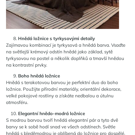
Hnědá ložnice s tyrkysovými detaily
Zajímavou kombinací je tyrkysová a hnědá barva. Vsaďte
na světlejší krémový odstín hnědé jako základ, sytě
tyrkysovou na postel a několik doplňků a tmavší hnědou
na kontrastní prvky.
Boho hnědá ložnice
Hnědá s terakotovou barvou je perfektní duo do boho
ložnice. Použijte přírodní materiály, orientální dekorace,
velké pokojové rostliny a získáte nedbalou a útulnu
atmosféru.
Elegantní hnědo-modrá ložnice
S modrou barvou tvoří hnědá elegantní pár a tyto dvě
barvy se k sobě hodí snad ve všech odstínech. Světle
hnědá s bleděmodrou je oblíbená do ložnice pro dospělé,