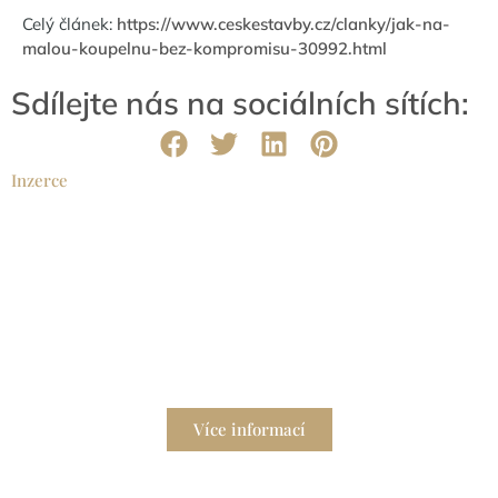
Celý článek:
https://www.ceskestavby.cz/clanky/jak-na-
malou-koupelnu-bez-kompromisu-30992.html
Sdílejte nás na sociálních sítích:
Inzerce
Hodinový manžel
Potřebujete spolehlivého pomocníka pro údržbu
domácnosti?
Více informací