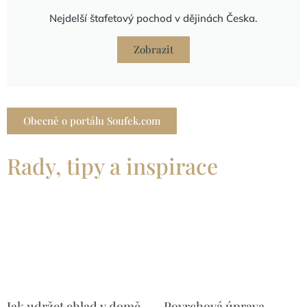
Nejdelší štafetový pochod v dějinách Česka.
Zobrazit
Obecně o portálu Soufek.com
Rady, tipy a inspirace
Jak udržet chlad v domě
Povrchová úprava