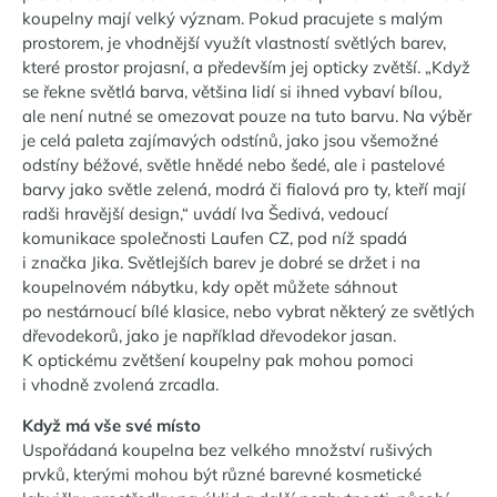
koupelny mají velký význam. Pokud pracujete s malým
prostorem, je vhodnější využít vlastností světlých barev,
které prostor projasní, a především jej opticky zvětší. „Když
se řekne světlá barva, většina lidí si ihned vybaví bílou,
ale není nutné se omezovat pouze na tuto barvu. Na výběr
je celá paleta zajímavých odstínů, jako jsou všemožné
odstíny béžové, světle hnědé nebo šedé, ale i pastelové
barvy jako světle zelená, modrá či fialová pro ty, kteří mají
radši hravější design,“ uvádí Iva Šedivá, vedoucí
komunikace společnosti Laufen CZ, pod níž spadá
i značka Jika. Světlejších barev je dobré se držet i na
koupelnovém nábytku, kdy opět můžete sáhnout
po nestárnoucí bílé klasice, nebo vybrat některý ze světlých
dřevodekorů, jako je například dřevodekor jasan.
K optickému zvětšení koupelny pak mohou pomoci
i vhodně zvolená zrcadla.
Když má vše své místo
Uspořádaná koupelna bez velkého množství rušivých
prvků, kterými mohou být různé barevné kosmetické