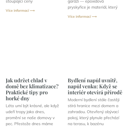
stoupající ceny
garáži — epoxidová
pryskyřice je materiál, který
Více informací ⟶
Více informací ⟶
Jak udržet chlad v
Bydlení napůl uvnitř,
domě bez klimatizace?
napůl venku: Když se
Praktické tipy pro
interiér otevírá přírodě
horké dny
Moderní bydlení stále častěji
Léto umí být krásné, ale když
stírá hranice mezi domem a
udeří tropy jako dnes,
zahradou. Otevřený obývací
promění se naše domovy v
pokoj, který plynule přechází
pec. Přestože dnes máme
na terasu, k bazénu