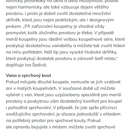
lahvičky, prostředky na úklid a další nezbytnosti, působí
nejen harmonicky, ale také vzbuzuje dojem většího
prostoru. I proto je dobré zvolit dostatečné množství
skříněk, které jsou nejen praktickým, ale i designovým
prvkem. „Při zařizování koupelny je vhodné vždy
promyslet, kolik úložného prostoru je třeba. V případě
menší koupelny jsou ideální volbou koupelnové série, které
poskytují dostatečnou variabilitu a můžete tak zvolit řešení
na míru potřebám. Náš tip jsou vysoké hluboké skříňky,
které poskytují dostatek prostoru a zároveň šetří místo,“
doplňuje Iva Šedivá.
Vana a sprchový kout
Pokud milujete dlouhé koupele, nemusíte se jich vzdávat
ani v malých koupelnách. V současné době už můžete
vybírat z van, které jsou uzpůsobeny speciálně pro menší
prostory a poskytnou vám dostatečný komfort pro koupel
i pohodlné sprchování. V případě, že jste spíše příznivci
osvěžujícího sprchování, je situace jednodušší s ohledem
na potřebný prostor pro sprchové kouty. Pokud
ale opravdu bojujete s místem, můžete zvolit sprchové