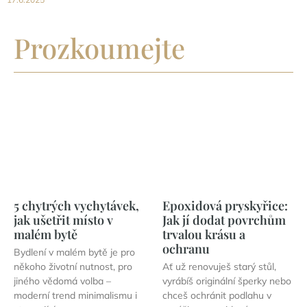
Prozkoumejte
5 chytrých vychytávek,
Epoxidová pryskyřice:
jak ušetřit místo v
Jak jí dodat povrchům
malém bytě
trvalou krásu a
ochranu
Bydlení v malém bytě je pro
někoho životní nutnost, pro
Ať už renovuješ starý stůl,
jiného vědomá volba –
vyrábíš originální šperky nebo
moderní trend minimalismu i
chceš ochránit podlahu v