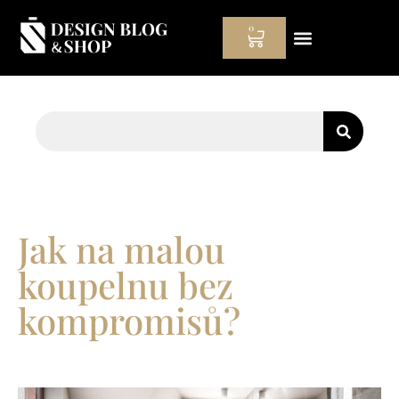
0
Hodinový manžel
Jak na malou
koupelnu bez
kompromisů?