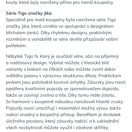
kouty, které byly navrženy přímo pro menší koupelny.
Série Tigo značky Jika
Speciálně pro malé koupelny byla navržena série Tigo
značky Jika, která vznikla ve spolupráci s designérem
Michalem Janků. Díky chytrému designu, praktickým
rozměrům a variabilitě se série skvěle přizpůsobí vašim
potřebám.
Nábytek Tigo N, který je součástí série, sází na příjemný
a nadčasový design. Vybírat můžete z klasické bílé
varianty s leskem na čílkách nebo můžete zvolit dekor
světlého jasanu s výraznou strukturou dřeva. Praktickým
prvkem jsou pololesklé kovové úchytky. Zásuvky jsou navíc
opatřeny kvalitními pojezdy se zpomalovačem dojezdu,
takže se zavírají zvolna a tiše. Díky tomu máte jistotu,
že harmonii v koupelně nebudou narušovat hlasité zvuky.
Pojezdy navíc umožňují i maximální možný výsuv, takže
nabízí snadný a bezpečný přístup. Benefitem je dostatek
úložného prostoru, který zásuvky nabízí, a k uskladnění
všech nezbytností můžete využít i závěsné skříňky.