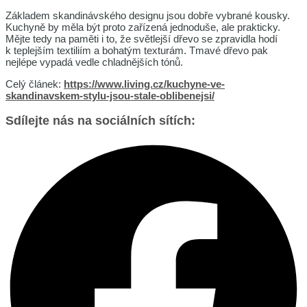
Základem skandinávského designu jsou dobře vybrané kousky.
Kuchyně by měla být proto zařízená jednoduše, ale prakticky.
Mějte tedy na paměti i to, že světlejší dřevo se zpravidla hodí
k teplejším textiliím a bohatým texturám. Tmavé dřevo pak
nejlépe vypadá vedle chladnějších tónů.
Celý článek:
https://www.living.cz/kuchyne-ve-
skandinavskem-stylu-jsou-stale-oblibenejsi/
Sdílejte nás na sociálních sítích: