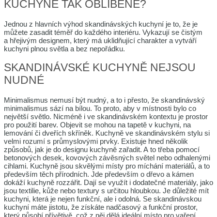
KUCHYNĚ TAK OBLÍBENÉ?
Jednou z hlavních výhod skandinávských kuchyní je to, že je
můžete zasadit téměř do každého interiéru. Vykazují se čistým
a hřejivým designem, který má uklidňující charakter a vytváří
kuchyni plnou světla a bez nepořádku.
SKANDINÁVSKÉ KUCHYNĚ NEJSOU
NUDNÉ
Minimalismus nemusí být nudný, a to i přesto, že skandinávský
minimalismus sází na bílou. To proto, aby v místnosti bylo co
největší světlo. Nicméně i ve skandinávském kontextu je prostor
pro použití barev. Objevit se mohou na tapetě v kuchyni, na
lemování či dveřích skříněk. Kuchyně ve skandinávském stylu si
velmi rozumí s průmyslovými prvky. Existuje hned několik
způsobů, jak je do designu kuchyně zařadit. A to třeba pomocí
betonových desek, kovových závěsných světel nebo odhalenými
cihlami. Kuchyně jsou skvělými místy pro míchání materiálů, a to
především těch přírodních. Jde především o dřevo a kámen
dokáží kuchyně rozzářit. Dají se využít i dodatečné materiály, jako
jsou textilie, kůže nebo textury s určitou hloubkou. Je důležité mít
kuchyni, která je nejen funkční, ale i odolná. Se skandinávskou
kuchyní máte jistotu, že získáte nadčasový a funkční prostor,
který působí přívětivě, což z něj dělá ideální místo pro vaření