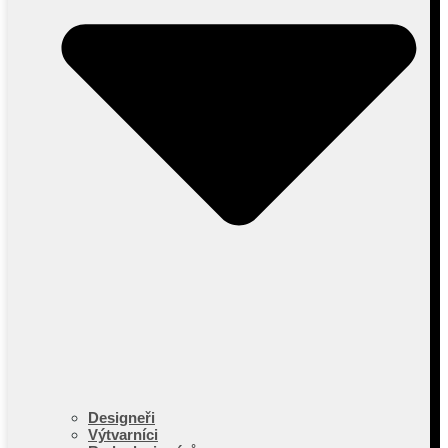
Designeři
Výtvarníci