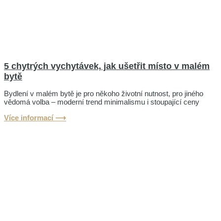
5 chytrých vychytávek, jak ušetřit místo v malém
bytě
Bydlení v malém bytě je pro někoho životní nutnost, pro jiného
vědomá volba – moderní trend minimalismu i stoupající ceny
Více informací ⟶