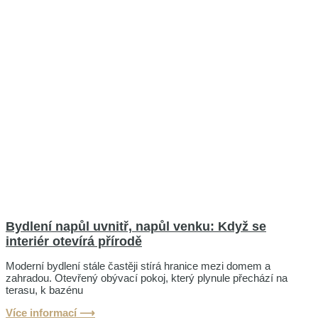
Bydlení napůl uvnitř, napůl venku: Když se
interiér otevírá přírodě
Moderní bydlení stále častěji stírá hranice mezi domem a
zahradou. Otevřený obývací pokoj, který plynule přechází na
terasu, k bazénu
Více informací ⟶