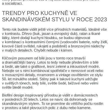
a socializaci.
TRENDY PRO KUCHYNĚ VE
SKANDINÁVSKÉM STYLU V ROCE 2023
Tento rok budete vidět ještě více přírodních materiálů. Ideálně vše
v kontrastu. Dřevo (buk, jasan a evropský dub), ratan a tkané
látky, které dodají kuchyni hloubku, se budou objevovat
v kombinaci s kontrastními černými (vodovodní baterie, nohy židlí,
kovové části svítidel, rukojeti a podobně) a bronzovými nádechy
v malých detailech. Chybět nebude i kámen.
Klíčovým posunem od bílé jsou v tomto roce tmavší
a dramatičtější barvy. Letos to tedy nebude především o bílé
a šedé, ale také o grafitové, lesní zelené a inkoustově modré.
Nebojte se s nimi kombinovat spotřebiče v nerezové oceli nebo
s mosaznými detaily, mramorem a vintage osvětlením ve stylu
50. let minulého století. Stěny pak k takové kuchyni udržujte
v světlých tónech, tedy bílé, světle šedé, béžové nebo velmi
světle bledě modré.
Biofilní design inspirovaný přírodou je vidět v domácnostech
v posledních 20 letech. Letos se navíc dá dohromady se
skandinávským stylem. To se promítne do většího počtu rostlin
v prostoru a také plovoucích polic z dubu nebo kamene.