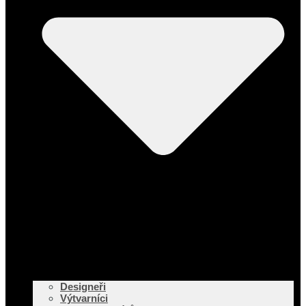
Designeři
Výtvarníci