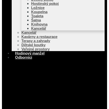
Hostinský pokoj
Ložnice
Koupelna
Toaleta
Šatna
Knihovna
Kancelář
Kancelář
Kavárny a restaurace
Terasy a zahrady
Dětské koutky
Veřejné prostory
Hodinový manžel
Odborníci