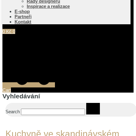
Rady designérů
Inspirace a realizace
E-shop
Partneři
Kontakt
0
Kč
0
Cart
Vyhledávání
Search
Kuchyně ve skandinávském