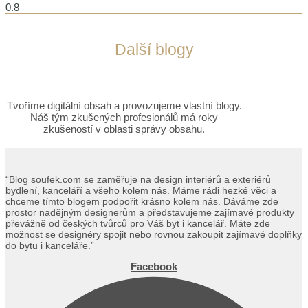
Další blogy
Tvoříme digitální obsah a provozujeme vlastní blogy.
Náš tým zkušených profesionálů má roky
zkušeností v oblasti správy obsahu.
“Blog soufek.com se zaměřuje na design interiérů a exteriérů
bydlení, kanceláří a všeho kolem nás. Máme rádi hezké věci a
chceme tímto blogem podpořit krásno kolem nás. Dáváme zde
prostor nadějným designerům a představujeme zajímavé produkty
převážně od českých tvůrců pro Váš byt i kancelář. Máte zde
možnost se designéry spojit nebo rovnou zakoupit zajímavé doplňky
do bytu i kanceláře.”
Facebook