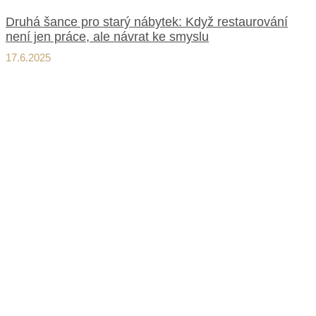
Druhá šance pro starý nábytek: Když restaurování
není jen práce, ale návrat ke smyslu
17.6.2025