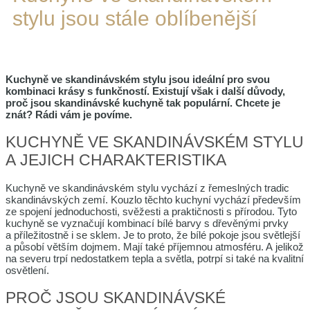
stylu jsou stále oblíbenější
Kuchyně ve skandinávském stylu jsou ideální pro svou
kombinaci krásy s funkčností. Existují však i další důvody,
proč jsou skandinávské kuchyně tak populární. Chcete je
znát? Rádi vám je povíme.
KUCHYNĚ VE SKANDINÁVSKÉM STYLU
A JEJICH CHARAKTERISTIKA
Kuchyně ve skandinávském stylu vychází z řemeslných tradic
skandinávských zemí. Kouzlo těchto kuchyní vychází především
ze spojení jednoduchosti, svěžesti a praktičnosti s přírodou. Tyto
kuchyně se vyznačují kombinací bílé barvy s dřevěnými prvky
a příležitostně i se sklem. Je to proto, že bílé pokoje jsou světlejší
a působí větším dojmem. Mají také příjemnou atmosféru. A jelikož
na severu trpí nedostatkem tepla a světla, potrpí si také na kvalitní
osvětlení.
PROČ JSOU SKANDINÁVSKÉ