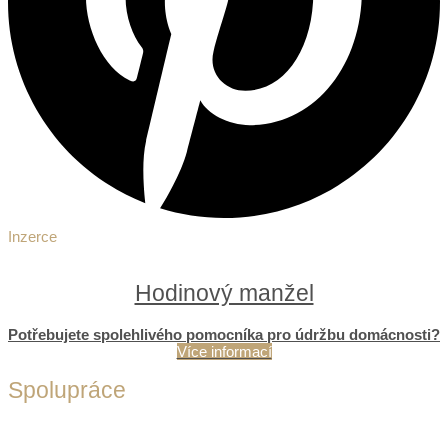
Inzerce
Hodinový manžel
Potřebujete spolehlivého pomocníka pro údržbu domácnosti?
Více informací
Spolupráce