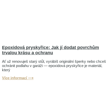
Epoxidová pryskyřice: Jak jí dodat povrchům
trvalou krásu a ochranu
Ať už renovuješ starý stůl, vyrábíš originální šperky nebo chceš
ochránit podlahu v garáži — epoxidová pryskyřice je materiál,
který
Více informací ⟶