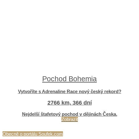
Pochod Bohemia
Vytvoříte s Adrenaline Race nový český rekord?
2766 km, 366 dní
Nejdelší štafetový pochod v dějinách Česka.
Zobrazit
Obecně o portálu Soufek.com