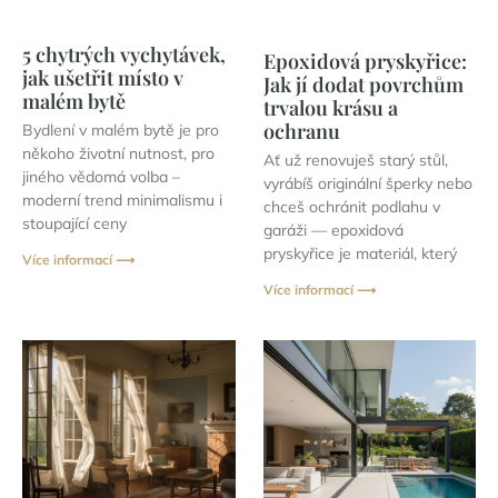
5 chytrých vychytávek,
Epoxidová pryskyřice:
jak ušetřit místo v
Jak jí dodat povrchům
malém bytě
trvalou krásu a
ochranu
Bydlení v malém bytě je pro
někoho životní nutnost, pro
Ať už renovuješ starý stůl,
jiného vědomá volba –
vyrábíš originální šperky nebo
moderní trend minimalismu i
chceš ochránit podlahu v
stoupající ceny
garáži — epoxidová
pryskyřice je materiál, který
Více informací ⟶
Více informací ⟶