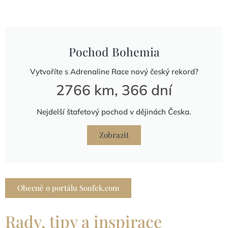
Pochod Bohemia
Vytvoříte s Adrenaline Race nový český rekord?
2766 km, 366 dní
Nejdelší štafetový pochod v dějinách Česka.
Zobrazit
Obecně o portálu Soufek.com
Rady, tipy a inspirace