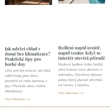
Bydlení napůl uvnitř,
Jak udržet chlad v
napůl venku: Když se
domě bez klimatizace?
interiér otevírá přírodě
Praktické tipy pro
horké dny
Moderní bydlení stále častěji
stírá hranice mezi domem a
Léto umí být krásné, ale když
zahradou. Otevřený obývací
udeří tropy jako dnes,
pokoj, který plynule přechází
promění se naše domovy v
na terasu, k bazénu
pec. Přestože dnes máme
klimatizace
Více informací ⟶
Více informací ⟶