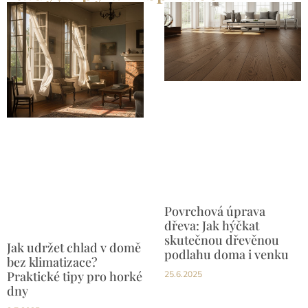
Povrchová úprava
dřeva: Jak hýčkat
skutečnou dřevěnou
Jak udržet chlad v domě
podlahu doma i venku
bez klimatizace?
Praktické tipy pro horké
25.6.2025
dny