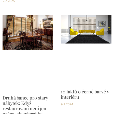
2.7.2025
10 faktů o černé barvě v
interiéru
Druhá šance pro starý
nábytek: Když
9.1.2024
restaurování není jen
práce, ale návrat ke