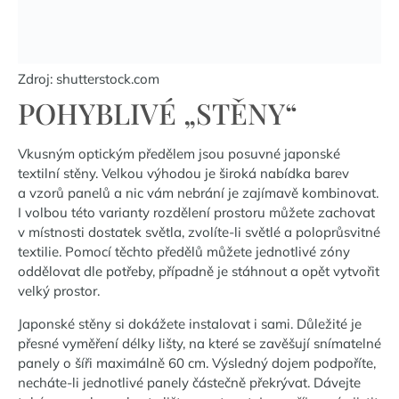
Zdroj:
shutterstock.com
POHYBLIVÉ „STĚNY“
Vkusným optickým předělem jsou posuvné japonské
textilní stěny. Velkou výhodou je široká nabídka barev
a vzorů panelů a nic vám nebrání je zajímavě kombinovat.
I volbou této varianty rozdělení prostoru můžete zachovat
v místnosti dostatek světla, zvolíte-li světlé a poloprůsvitné
textilie. Pomocí těchto předělů můžete jednotlivé zóny
oddělovat dle potřeby, případně je stáhnout a opět vytvořit
velký prostor.
Japonské stěny si dokážete instalovat i sami. Důležité je
přesné vyměření délky lišty, na které se zavěšují snímatelné
panely o šíři maximálně 60 cm. Výsledný dojem podpoříte,
necháte-li jednotlivé panely částečně překrývat. Dávejte