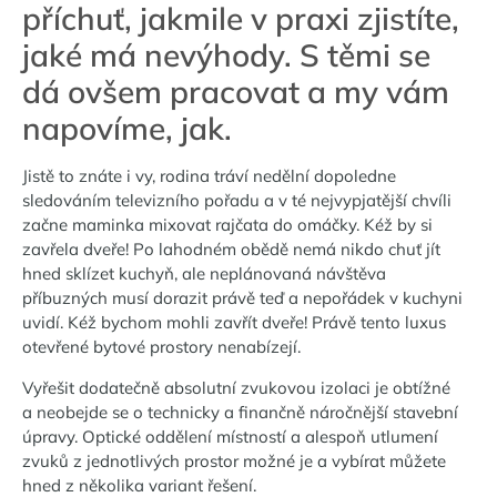
příchuť, jakmile v praxi zjistíte,
jaké má nevýhody. S těmi se
dá ovšem pracovat a my vám
napovíme, jak.
Jistě to znáte i vy, rodina tráví nedělní dopoledne
sledováním televizního pořadu a v té nejvypjatější chvíli
začne maminka mixovat rajčata do omáčky. Kéž by si
zavřela dveře! Po lahodném obědě nemá nikdo chuť jít
hned sklízet kuchyň, ale neplánovaná návštěva
příbuzných musí dorazit právě teď a nepořádek v kuchyni
uvidí. Kéž bychom mohli zavřít dveře! Právě tento luxus
otevřené bytové prostory nenabízejí.
Vyřešit dodatečně absolutní zvukovou izolaci je obtížné
a neobejde se o technicky a finančně náročnější stavební
úpravy. Optické oddělení místností a alespoň utlumení
zvuků z jednotlivých prostor možné je a vybírat můžete
hned z několika variant řešení.