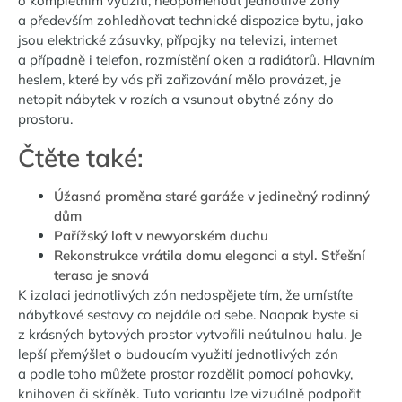
o kompletním využití, neopomenout jednotlivé zóny
a především zohledňovat technické dispozice bytu, jako
jsou elektrické zásuvky, přípojky na televizi, internet
a případně i telefon, rozmístění oken a radiátorů. Hlavním
heslem, které by vás při zařizování mělo provázet, je
netopit nábytek v rozích a vsunout obytné zóny do
prostoru.
Čtěte také:
Úžasná proměna staré garáže v jedinečný rodinný
dům
Pařížský loft v newyorském duchu
Rekonstrukce vrátila domu eleganci a styl. Střešní
terasa je snová
K izolaci jednotlivých zón nedospějete tím, že umístíte
nábytkové sestavy co nejdále od sebe. Naopak byste si
z krásných bytových prostor vytvořili neútulnou halu. Je
lepší přemýšlet o budoucím využití jednotlivých zón
a podle toho můžete prostor rozdělit pomocí pohovky,
knihoven či skříněk. Tuto variantu lze vizuálně podpořit