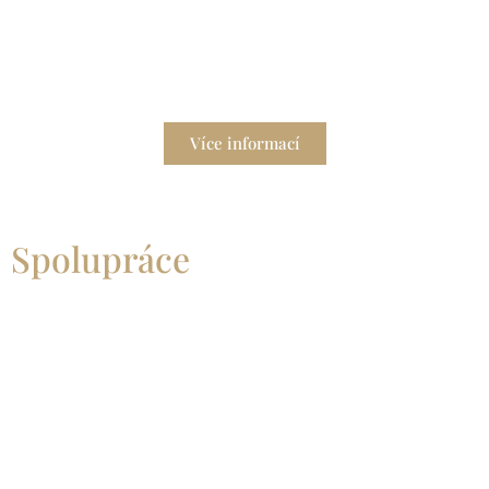
Hodinový manžel
Potřebujete spolehlivého pomocníka pro údržbu
domácnosti?
Více informací
Spolupráce