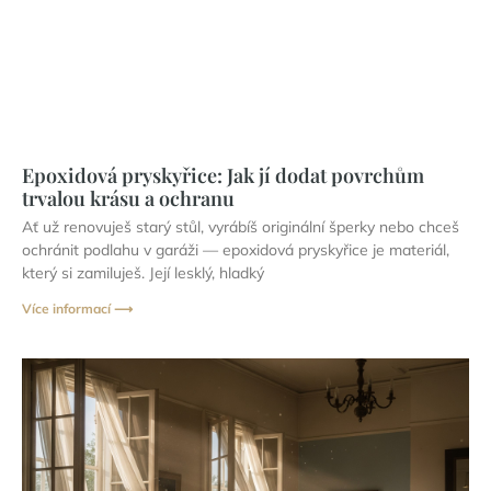
Epoxidová pryskyřice: Jak jí dodat povrchům
trvalou krásu a ochranu
Ať už renovuješ starý stůl, vyrábíš originální šperky nebo chceš
ochránit podlahu v garáži — epoxidová pryskyřice je materiál,
který si zamiluješ. Její lesklý, hladký
Více informací ⟶