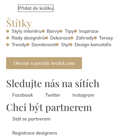
Přidat do košíku
Štítky
Styly interiéru
Barvy
Tipy
Inspirace
Rady designérů
Dekorace
Zahrady
Terasy
Trendy
Domácnost
Styl
Design kanceláře
Obecně o portálu Soufek.com
Sledujte nás na sítích
Facebook
Twitter
Instagram
Chci být partnerem
Stát se partnerem
Registrace designera