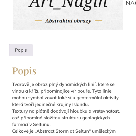
NA
Popis
Popis
Tvarově je obraz plný dynamických linií, které se
vinou a kříží, připomínajíce vír bouře. Tyto linie
mohou symbolizovat také sílu geotermální aktivity,
která tvoří jedinečné krajiny Islandu.
Textury na plátně dodávají hloubku a vrstevnatost,
což připomíná složitou strukturu geologických
formací v Seltunu.
Celkově je „Abstract Storm at Seltun“ uměleckým