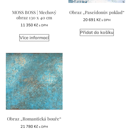
MOSS BOSS | Mechový
Obraz „Paseidonův poklad“
obraz 130 x 40 cm
20 691
Kč
s DPH
11 350
Kč
s DPH
Přidat do košíku
Více informací
Obraz „Romantická bouře“
21 780
Kč
s DPH