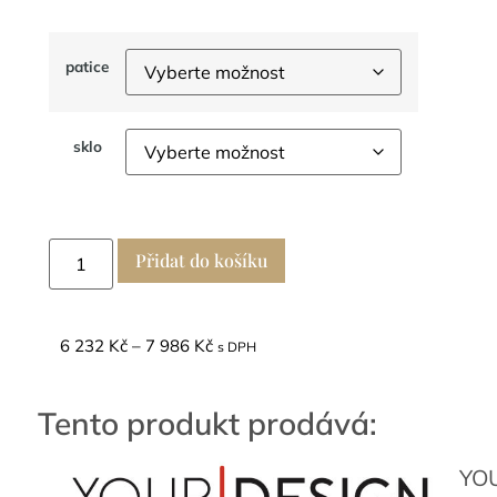
patice
sklo
Přidat do košíku
6 232
Kč
–
7 986
Kč
s DPH
Tento produkt prodává:
YO