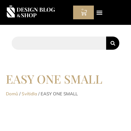
0
Hodinový manžel
EASY ONE SMALL
Domů
/
Svítidla
/ EASY ONE SMALL