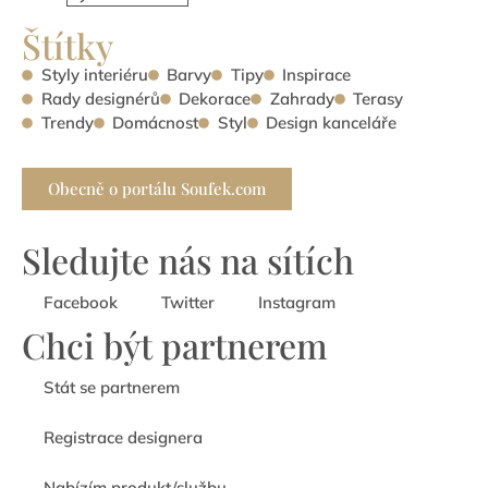
Štítky
Styly interiéru
Barvy
Tipy
Inspirace
Rady designérů
Dekorace
Zahrady
Terasy
Trendy
Domácnost
Styl
Design kanceláře
Obecně o portálu Soufek.com
Sledujte nás na sítích
Facebook
Twitter
Instagram
Chci být partnerem
Stát se partnerem
Registrace designera
Nabízím produkt/službu