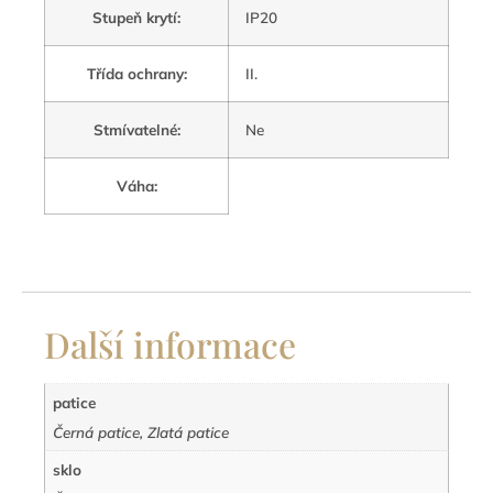
Stupeň krytí
:
IP20
Třída ochrany
:
II.
Stmívatelné
:
Ne
Váha
:
Další informace
patice
Černá patice, Zlatá patice
sklo