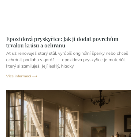
Epoxidová pryskyřice: Jak jí dodat povrchům
trvalou krásu a ochranu
Ať už renovuješ starý stůl, vyrábíš originální šperky nebo chceš
ochránit podlahu v garáži — epoxidová pryskyřice je materiál,
který si zamiluješ. Její lesklý, hladký
Více informací ⟶