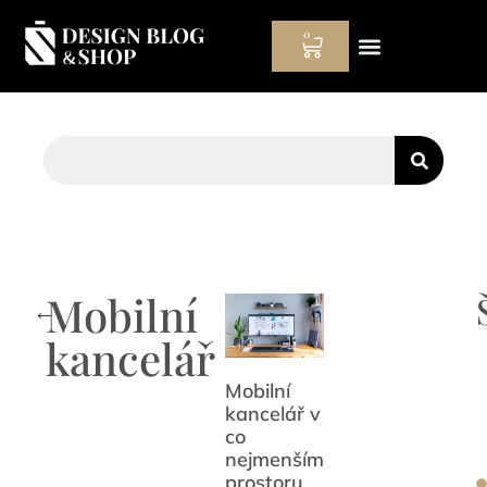
0
Hodinový manžel
Mobilní
←
kancelář
Mobilní
kancelář v
co
nejmenším
prostoru