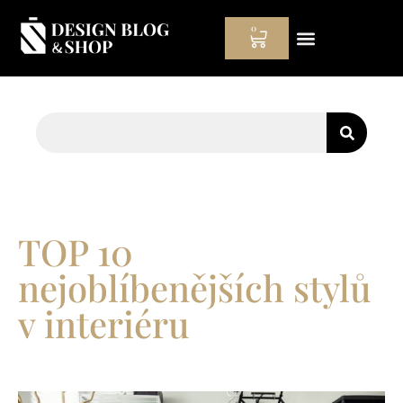
0
Hodinový manžel
TOP 10
nejoblíbenějších stylů
v interiéru