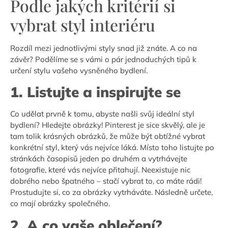
Podle jakých kritérií si
vybrat styl interiéru
Rozdíl mezi jednotlivými styly snad již znáte. A co na
závěr? Podělíme se s vámi o pár jednoduchých tipů k
určení stylu vašeho vysněného bydlení.
1. Listujte a inspirujte se
Co udělat prvně k tomu, abyste našli svůj ideální styl
bydlení? Hledejte obrázky! Pinterest je sice skvělý, ale je
tam tolik krásných obrázků, že může být obtížné vybrat
konkrétní styl, který vás nejvíce láká. Místo toho listujte po
stránkách časopisů jeden po druhém a vytrhávejte
fotografie, které vás nejvíce přitahují. Neexistuje nic
dobrého nebo špatného – stačí vybrat to, co máte rádi!
Prostudujte si, co za obrázky vytrháváte. Následně určete,
co mají obrázky společného.
2. A co vaše oblečení?