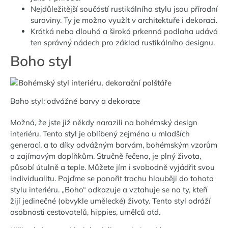
Nejdůležitější součástí rustikálního stylu jsou přírodní
suroviny. Ty je možno využít v architektuře i dekoraci.
Krátká nebo dlouhá a široká prkenná podlaha udává
ten správný nádech pro základ rustikálního designu.
Boho styl
Boho styl: odvážné barvy a dekorace
Možná, že jste již někdy narazili na bohémský design
interiéru. Tento styl je oblíbený zejména u mladších
generací, a to díky odvážným barvám, bohémským vzorům
a zajímavým doplňkům. Stručně řečeno, je plný života,
působí útulně a teple. Můžete jím i svobodně vyjádřit svou
individualitu. Pojďme se ponořit trochu hlouběji do tohoto
stylu interiéru. „Boho“ odkazuje a vztahuje se na ty, kteří
žijí jedinečné (obvykle umělecké) životy. Tento styl odráží
osobnosti cestovatelů, hippies, umělců atd.