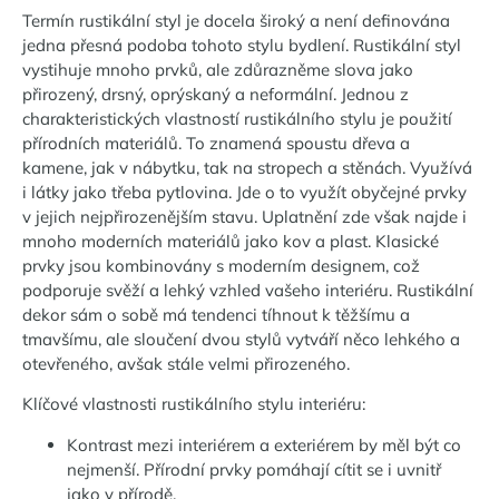
Termín rustikální styl je docela široký a není definována
jedna přesná podoba tohoto stylu bydlení. Rustikální styl
vystihuje mnoho prvků, ale zdůrazněme slova jako
přirozený, drsný, oprýskaný a neformální. Jednou z
charakteristických vlastností rustikálního stylu je použití
přírodních materiálů. To znamená spoustu dřeva a
kamene, jak v nábytku, tak na stropech a stěnách. Využívá
i látky jako třeba pytlovina. Jde o to využít obyčejné prvky
v jejich nejpřirozenějším stavu. Uplatnění zde však najde i
mnoho moderních materiálů jako kov a plast. Klasické
prvky jsou kombinovány s moderním designem, což
podporuje svěží a lehký vzhled vašeho interiéru. Rustikální
dekor sám o sobě má tendenci tíhnout k těžšímu a
tmavšímu, ale sloučení dvou stylů vytváří něco lehkého a
otevřeného, ​​avšak stále velmi přirozeného.
Klíčové vlastnosti rustikálního stylu interiéru:
Kontrast mezi interiérem a exteriérem by měl být co
nejmenší. Přírodní prvky pomáhají cítit se i uvnitř
jako v přírodě.