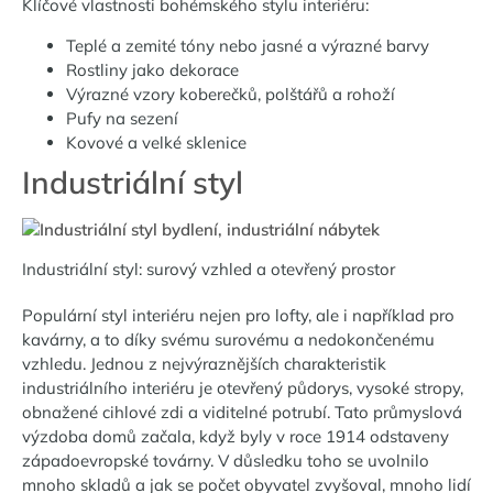
Klíčové vlastnosti bohémského stylu interiéru:
Teplé a zemité tóny nebo jasné a výrazné barvy
Rostliny jako dekorace
Výrazné vzory koberečků, polštářů a rohoží
Pufy na sezení
Kovové a velké sklenice
Industriální styl
Industriální styl: surový vzhled a otevřený prostor
Populární styl interiéru nejen pro lofty, ale i například pro
kavárny, a to díky svému surovému a nedokončenému
vzhledu. Jednou z nejvýraznějších charakteristik
industriálního interiéru je otevřený půdorys, vysoké stropy,
obnažené cihlové zdi a viditelné potrubí. Tato průmyslová
výzdoba domů začala, když byly v roce 1914 odstaveny
západoevropské továrny. V důsledku toho se uvolnilo
mnoho skladů a jak se počet obyvatel zvyšoval, mnoho lidí