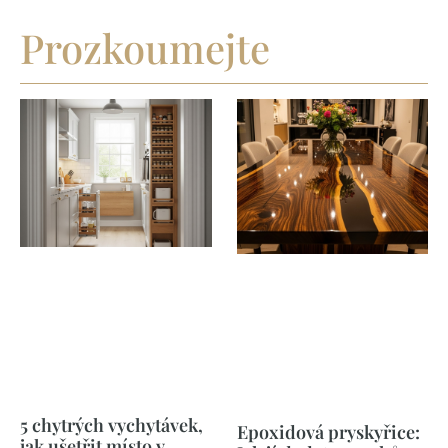
Prozkoumejte
5 chytrých vychytávek,
Epoxidová pryskyřice:
jak ušetřit místo v