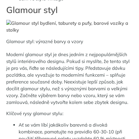
Glamour styl
Glamour styl: výrazné barvy a vzory
Moderní glamour styl je dnes jedním z nejpopulárnějších
stylů interiérového designu. Pokud si myslíte, že tento styl
je pro vás, řiďte se následujícími tipy. Představuje dávku
pozlátka, ale vyvažuje to moderními funkcemi – splňuje
preference současné doby. Neexistuje lepší způsob, jak
docílit glamour stylu, než s výraznými barvami a velkými
vzory. Začněte výběrem barvy nebo vzoru, který se vám
zamlouvá, následně vytvořte kolem sebe zbytek designu.
Klíčové rysy glamour stylu:
Ať se vám líbí jakákoliv barevná a divoká
kombinace, pamatujte na pravidlo 60-30-10 (při
použití tříbarevné palety vyzdobte 60 % místnosti