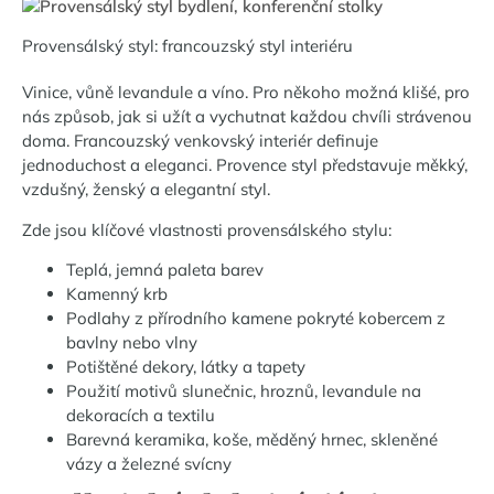
Provensálský styl: francouzský styl interiéru
Vinice, vůně levandule a víno. Pro někoho možná klišé, pro
nás způsob, jak si užít a vychutnat každou chvíli strávenou
doma. Francouzský venkovský interiér definuje
jednoduchost a eleganci. Provence styl představuje měkký,
vzdušný, ženský a elegantní styl.
Zde jsou klíčové vlastnosti provensálského stylu:
Teplá, jemná paleta barev
Kamenný krb
Podlahy z přírodního kamene pokryté kobercem z
bavlny nebo vlny
Potištěné dekory, látky a tapety
Použití motivů slunečnic, hroznů, levandule na
dekoracích a textilu
Barevná keramika, koše, měděný hrnec, skleněné
vázy a železné svícny