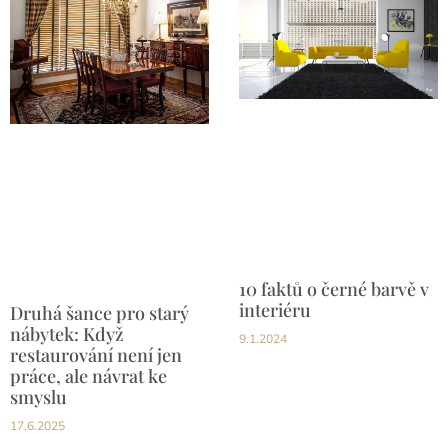
10 faktů o černé barvě v
interiéru
Druhá šance pro starý
nábytek: Když
9.1.2024
restaurování není jen
práce, ale návrat ke
smyslu
17.6.2025