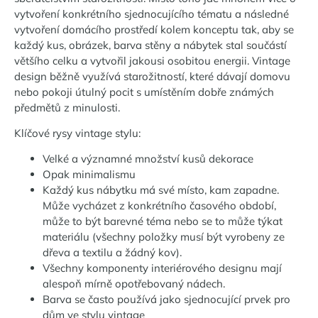
vytvoření konkrétního sjednocujícího tématu a následné
vytvoření domácího prostředí kolem konceptu tak, aby se
každý kus, obrázek, barva stěny a nábytek stal součástí
většího celku a vytvořil jakousi osobitou energii. Vintage
design běžně využívá starožitností, které dávají domovu
nebo pokoji útulný pocit s ​​umístěním dobře známých
předmětů z minulosti.
Klíčové rysy vintage stylu:
Velké a významné množství kusů dekorace
Opak minimalismu
Každý kus nábytku má své místo, kam zapadne.
Může vycházet z konkrétního časového období,
může to být barevné téma nebo se to může týkat
materiálu (všechny položky musí být vyrobeny ze
dřeva a textilu a žádný kov).
Všechny komponenty interiérového designu mají
alespoň mírně opotřebovaný nádech.
Barva se často používá jako sjednocující prvek pro
dům ve stylu vintage