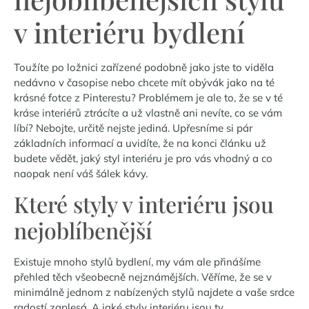
v interiéru bydlení
Toužíte po ložnici zařízené podobně jako jste to viděla
nedávno v časopise nebo chcete mít obývák jako na té
krásné fotce z Pinterestu? Problémem je ale to, že se v té
kráse interiérů ztrácíte a už vlastně ani nevíte, co se vám
líbí? Nebojte, určitě nejste jediná. Upřesníme si pár
základních informací a uvidíte, že na konci článku už
budete vědět, jaký styl interiéru je pro vás vhodný a co
naopak není váš šálek kávy.
Které styly v interiéru jsou
nejoblíbenější
Existuje mnoho stylů bydlení, my vám ale přinášíme
přehled těch všeobecně nejznámějších. Věříme, že se v
minimálně jednom z nabízených stylů najdete a vaše srdce
radostí zaplesá. A jaké styly interiéru jsou ty