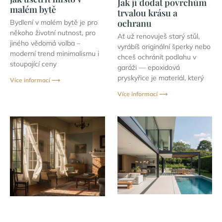
Jak jí dodat povrchům
malém bytě
trvalou krásu a
ochranu
Bydlení v malém bytě je pro
někoho životní nutnost, pro
Ať už renovuješ starý stůl,
jiného vědomá volba –
vyrábíš originální šperky nebo
moderní trend minimalismu i
chceš ochránit podlahu v
stoupající ceny
garáži — epoxidová
pryskyřice je materiál, který
Více informací ⟶
Více informací ⟶