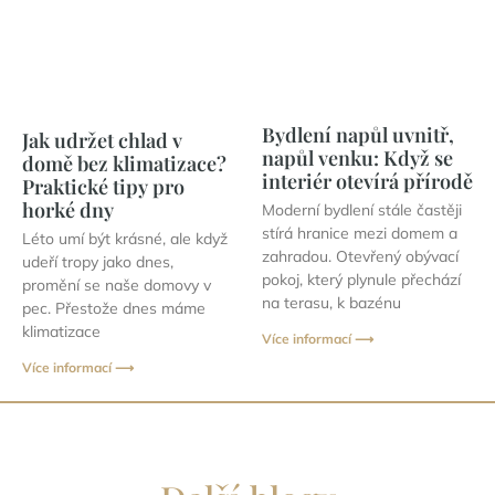
Bydlení napůl uvnitř,
Jak udržet chlad v
napůl venku: Když se
domě bez klimatizace?
interiér otevírá přírodě
Praktické tipy pro
horké dny
Moderní bydlení stále častěji
stírá hranice mezi domem a
Léto umí být krásné, ale když
zahradou. Otevřený obývací
udeří tropy jako dnes,
pokoj, který plynule přechází
promění se naše domovy v
na terasu, k bazénu
pec. Přestože dnes máme
klimatizace
Více informací ⟶
Více informací ⟶