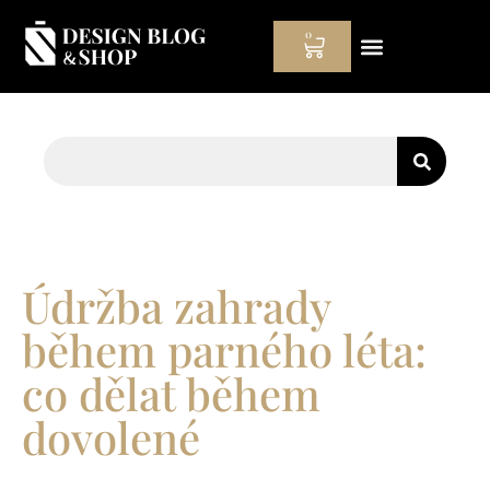
0
Hodinový manžel
Údržba zahrady
během parného léta:
co dělat během
dovolené