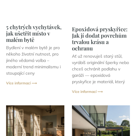
5 chytrých vychytávek,
Epoxidová pryskyřice:
jak ušetřit místo v
Jak jí dodat povrchům
malém bytě
trvalou krásu a
ochranu
Bydlení v malém bytě je pro
někoho životní nutnost, pro
Ať už renovuješ starý stůl,
jiného vědomá volba –
vyrábíš originální šperky nebo
moderní trend minimalismu i
chceš ochránit podlahu v
stoupající ceny
garáži — epoxidová
pryskyřice je materiál, který
Více informací ⟶
Více informací ⟶