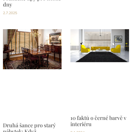
dny
2.7.2025
10 faktů o černé barvě v
interiéru
Druhá šance pro starý
nábytek: Když