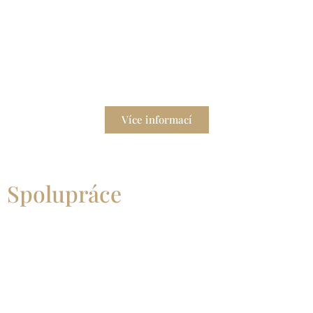
Hodinový manžel
Potřebujete spolehlivého pomocníka pro údržbu
domácnosti?
Více informací
Spolupráce