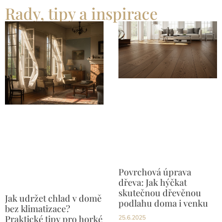
Rady, tipy a inspirace
Povrchová úprava
dřeva: Jak hýčkat
skutečnou dřevěnou
Jak udržet chlad v domě
podlahu doma i venku
bez klimatizace?
Praktické tipy pro horké
25.6.2025