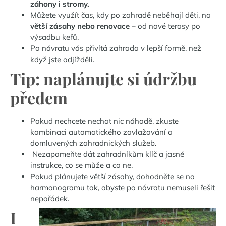
záhony i stromy.
Můžete využít čas, kdy po zahradě neběhají děti, na
větší zásahy nebo renovace
– od nové terasy po
výsadbu keřů.
Po návratu vás přivítá zahrada v lepší formě, než
když jste odjížděli.
Tip: naplánujte si údržbu
předem
Pokud nechcete nechat nic náhodě, zkuste
kombinaci automatického zavlažování a
domluvených zahradnických služeb.
Nezapomeňte dát zahradníkům klíč a jasné
instrukce, co se může a co ne.
Pokud plánujete větší zásahy, dohodněte se na
harmonogramu tak, abyste po návratu nemuseli řešit
nepořádek.
I