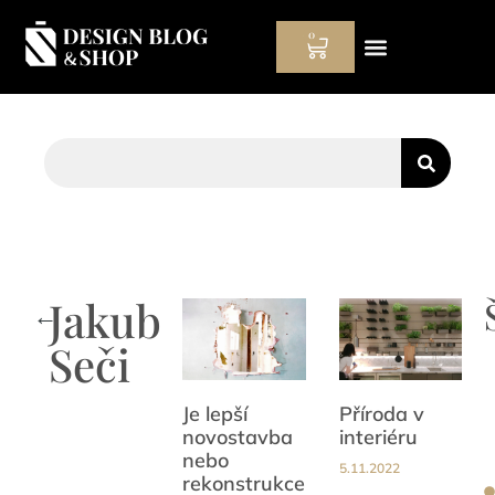
0
Hodinový manžel
Jakub
←
Seči
Je lepší
Příroda v
novostavba
interiéru
nebo
5.11.2022
rekonstrukce