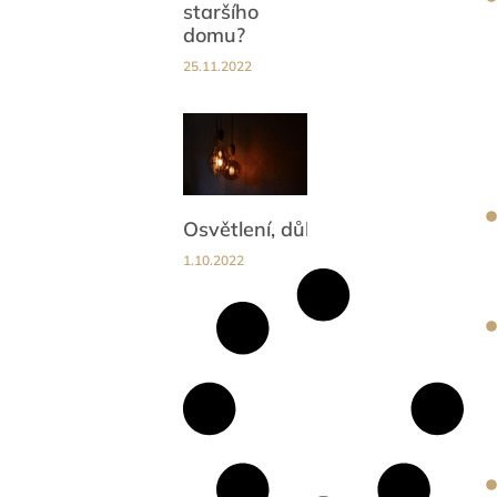
staršího
domu?
25.11.2022
Osvětlení, důležitá součást interi
1.10.2022